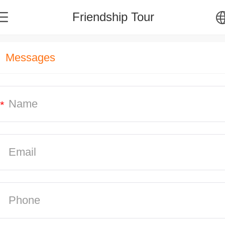
Friendship Tour
中文
Messages
English
*
繁体